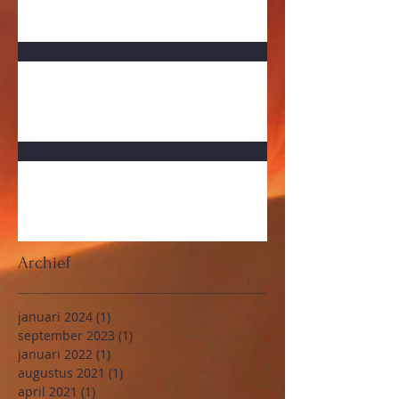
door Ilona Dahl
Belangenverstrengeling Zorg?
Vergelijk: maffiapraktijken Napels tov
inkoop in de zorg Nederland
Archief
januari 2024
(1)
1 post
september 2023
(1)
1 post
januari 2022
(1)
1 post
augustus 2021
(1)
1 post
april 2021
(1)
1 post