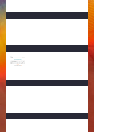
Fundering gelegd
Radio Argos over inkoop
ziekenhuizen
Het gevecht om de chirurgische
nietmachines - Ilona Dahl
De schaduwmacht in het ziekenhuis:
inkopers overtroefd door leveranciers -