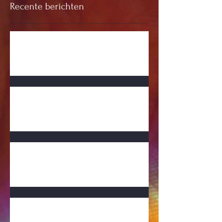
Recente berichten
Know your Value
Inspiratie Denzel - Dreams
Ict kosten in Ziekenhuizen stijgen -
bedenking
Gezocht: kunstheup zonder ingebouwd
servicecontract